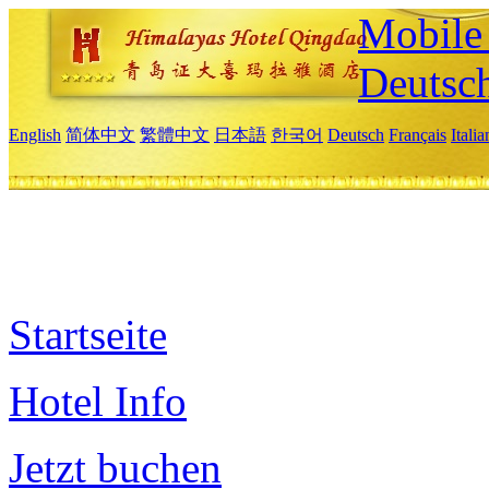
Mobile 
Deutsc
English
简体中文
繁體中文
日本語
한국어
Deutsch
Français
Itali
Startseite
Hotel Info
Jetzt buchen