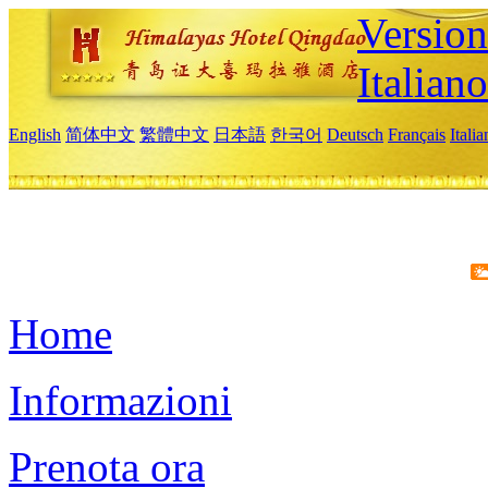
Version
Italiano
English
简体中文
繁體中文
日本語
한국어
Deutsch
Français
Itali
Home
Informazioni
Prenota ora