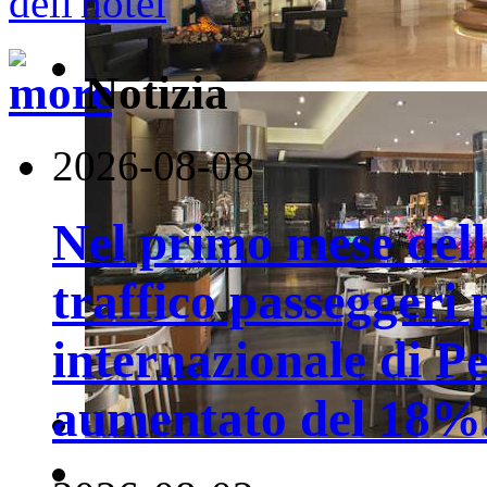
Notizia
2026-08-08
Nel primo mese della
traffico passeggeri 
internazionale di P
aumentato del 18%