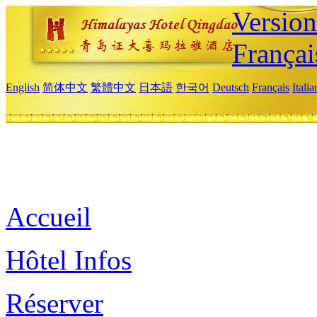
Versio
Françai
English
简体中文
繁體中文
日本語
한국어
Deutsch
Français
Itali
Accueil
Hôtel Infos
Réserver