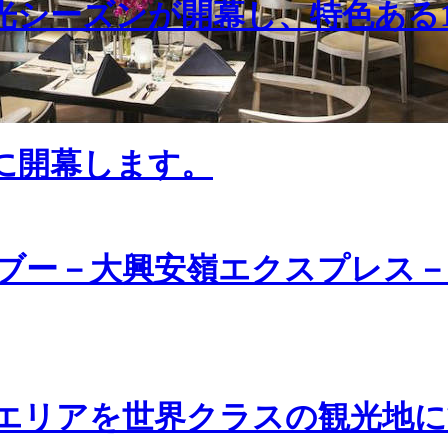
光シーズンが開幕し、特色ある
日に開幕します。
ブー－大興安嶺エクスプレス－
エリアを世界クラスの観光地に