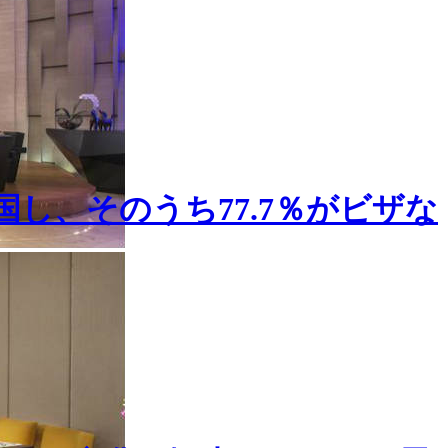
国し、そのうち77.7％がビザな