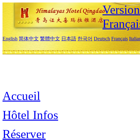
Versio
Françai
English
简体中文
繁體中文
日本語
한국어
Deutsch
Français
Itali
Accueil
Hôtel Infos
Réserver