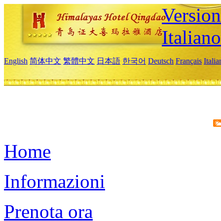
Version
Italiano
English
简体中文
繁體中文
日本語
한국어
Deutsch
Français
Itali
Home
Informazioni
Prenota ora