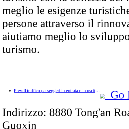
meglio le esigenze turistich
persone attraverso il rinno
aiutiamo meglio lo sviluppo d
turismo.
Prev:Il traffico passeggeri in entrata e in uscita dall'aeroporto di Shenzhen aumenta durante le vacanze estive e molte compagnie aeree straniere aumentano le loro rotte verso la Cina.
Go 
Indirizzo: 8880 Tong'an Road
Guoxin