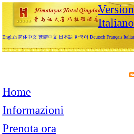
Version
Italiano
English
简体中文
繁體中文
日本語
한국어
Deutsch
Français
Itali
Home
Informazioni
Prenota ora