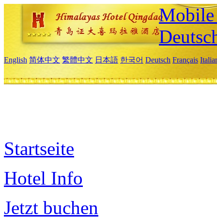
Mobile 
Deutsc
English
简体中文
繁體中文
日本語
한국어
Deutsch
Français
Itali
Startseite
Hotel Info
Jetzt buchen