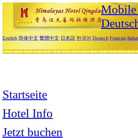
Mobile 
Deutsc
English
简体中文
繁體中文
日本語
한국어
Deutsch
Français
Itali
Startseite
Hotel Info
Jetzt buchen