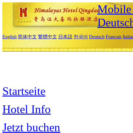
Mobile 
Deutsc
English
简体中文
繁體中文
日本語
한국어
Deutsch
Français
Itali
Startseite
Hotel Info
Jetzt buchen