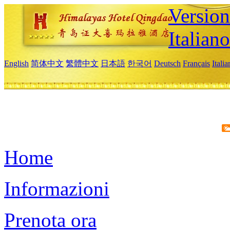
Version
Italiano
English
简体中文
繁體中文
日本語
한국어
Deutsch
Français
Itali
Home
Informazioni
Prenota ora