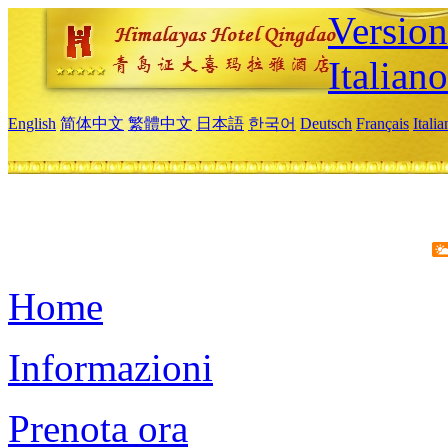
Version
Italiano
English
简体中文
繁體中文
日本語
한국어
Deutsch
Français
Itali
Home
Informazioni
Prenota ora