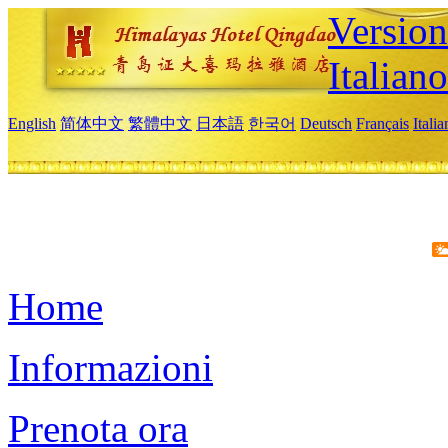
Version
Italiano
English
简体中文
繁體中文
日本語
한국어
Deutsch
Français
Itali
Home
Informazioni
Prenota ora