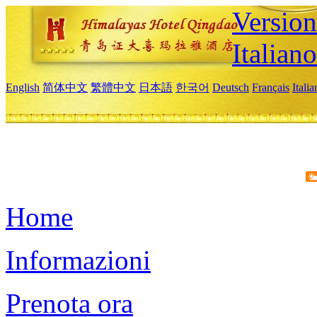
Version
Italiano
English
简体中文
繁體中文
日本語
한국어
Deutsch
Français
Itali
Home
Informazioni
Prenota ora