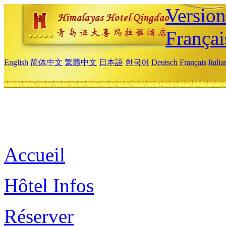
Versio
Françai
English
简体中文
繁體中文
日本語
한국어
Deutsch
Français
Itali
Accueil
Hôtel Infos
Réserver