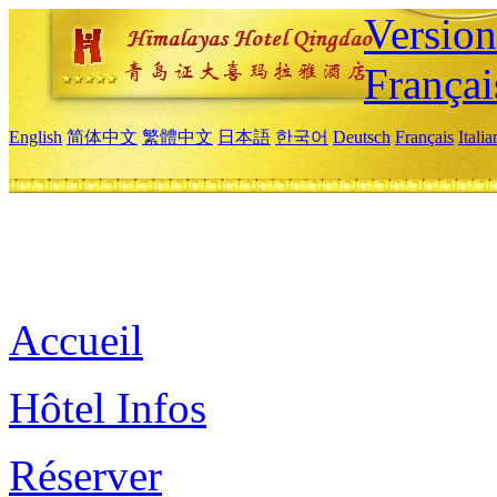
Versio
Françai
English
简体中文
繁體中文
日本語
한국어
Deutsch
Français
Itali
Accueil
Hôtel Infos
Réserver