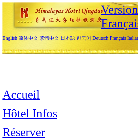
Versio
Françai
English
简体中文
繁體中文
日本語
한국어
Deutsch
Français
Itali
Accueil
Hôtel Infos
Réserver