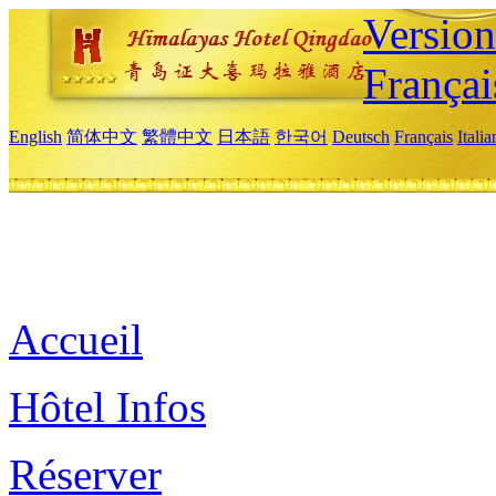
Versio
Françai
English
简体中文
繁體中文
日本語
한국어
Deutsch
Français
Itali
Accueil
Hôtel Infos
Réserver