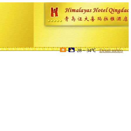
28 ~ 34℃
Détail météo