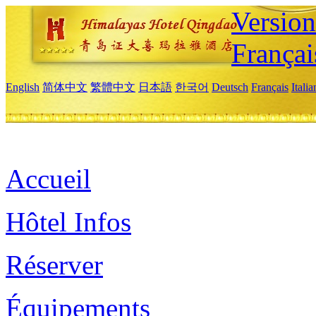
Versio
Françai
English
简体中文
繁體中文
日本語
한국어
Deutsch
Français
Itali
Accueil
Hôtel Infos
Réserver
Équipements