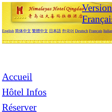
Versio
Françai
English
简体中文
繁體中文
日本語
한국어
Deutsch
Français
Itali
Accueil
Hôtel Infos
Réserver