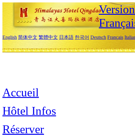
Versio
Françai
English
简体中文
繁體中文
日本語
한국어
Deutsch
Français
Itali
Accueil
Hôtel Infos
Réserver