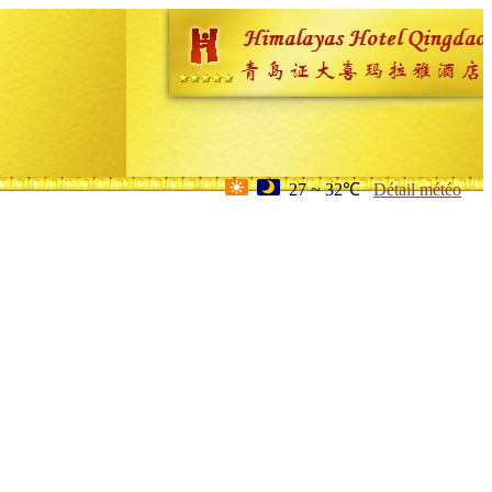
27 ~ 32℃
Détail météo