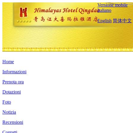
Versione mobile
Italiano
English
简体中文
Home
Informazioni
Prenota ora
Dotazioni
Foto
Notizia
Recensioni
Contatti