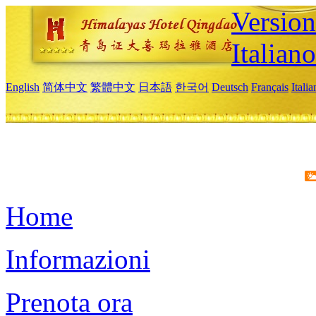
Version
Italiano
English
简体中文
繁體中文
日本語
한국어
Deutsch
Français
Itali
Home
Informazioni
Prenota ora