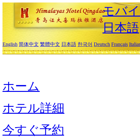
モバイ
日本語
English
简体中文
繁體中文
日本語
한국어
Deutsch
Français
Itali
ホーム
ホテル詳細
今すぐ予約