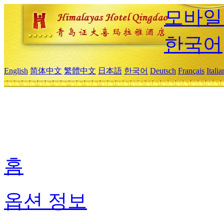
모바일
한국어
English
简体中文
繁體中文
日本語
한국어
Deutsch
Français
Itali
홈
옵션 정보