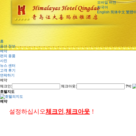
모바일 버전
한국어
English
简体中文
繁體
홈
옵션 정보
예약
편의 용품
사진
뉴스 센터
고객 후기
연락하기
예약
체크인:
체크아웃:
?
박
호텔지도
예약
설정하십시오
체크인
,
체크아웃
！