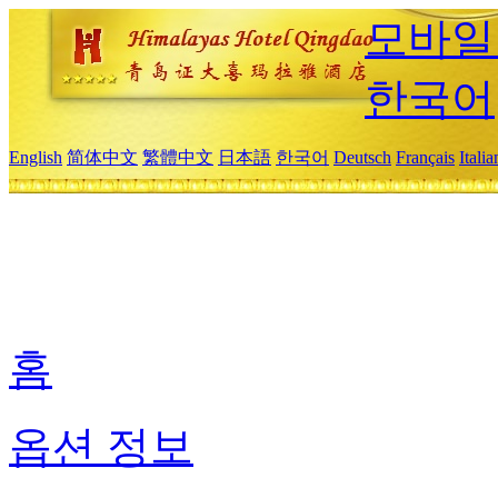
모바일
한국어
English
简体中文
繁體中文
日本語
한국어
Deutsch
Français
Itali
홈
옵션 정보