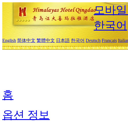
모바일
한국어
English
简体中文
繁體中文
日本語
한국어
Deutsch
Français
Itali
홈
옵션 정보