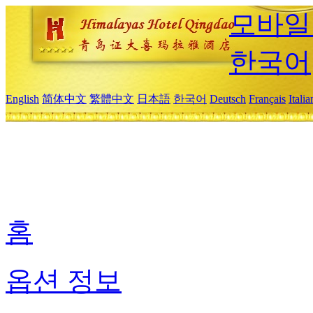
모바일
한국어
English
简体中文
繁體中文
日本語
한국어
Deutsch
Français
Itali
홈
옵션 정보