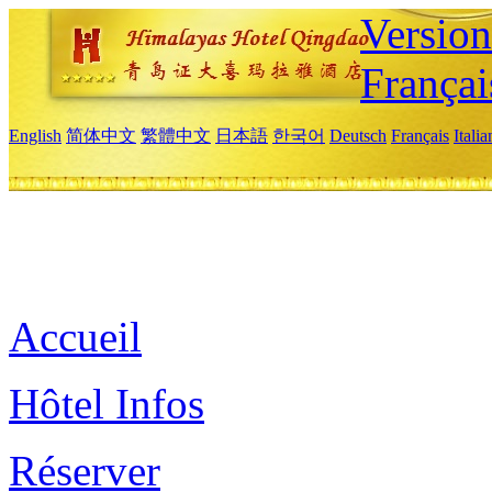
Versio
Françai
English
简体中文
繁體中文
日本語
한국어
Deutsch
Français
Itali
Accueil
Hôtel Infos
Réserver