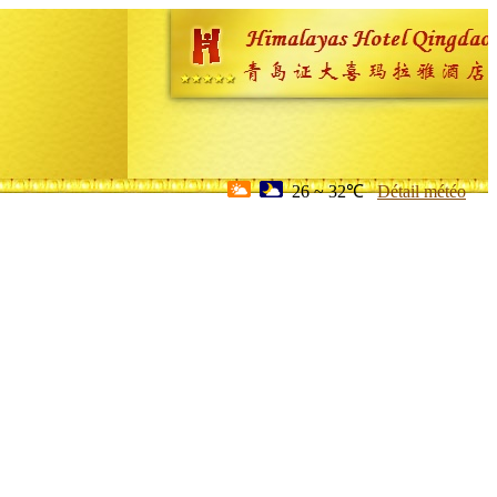
26 ~ 32℃
Détail météo