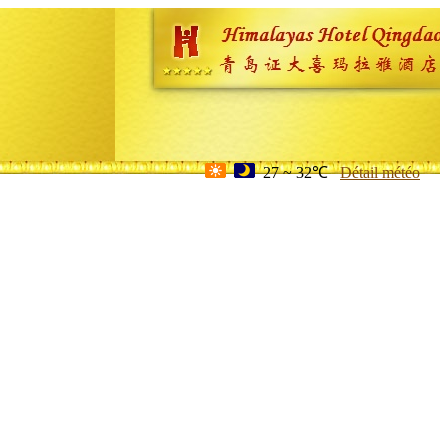
27 ~ 32℃
Détail météo