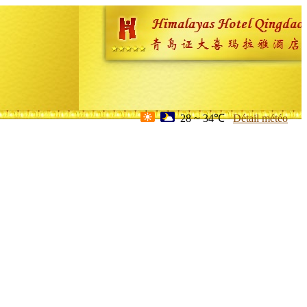
28 ~ 34℃
Détail météo