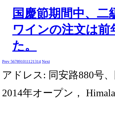
国慶節期間中、二
ワインの注文は前
た。
Prev
5
6
7
8
9
10
11
12
13
14
Next
アドレス: 同安路880
2014年オープン， Himalayas