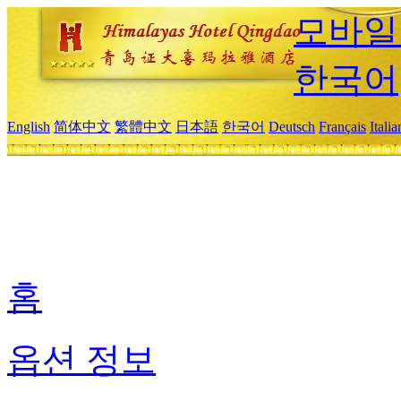
모바일
한국어
English
简体中文
繁體中文
日本語
한국어
Deutsch
Français
Itali
홈
옵션 정보