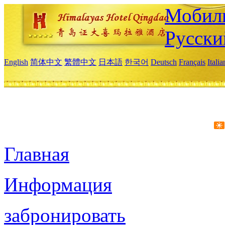
Мобиль
Русски
English
简体中文
繁體中文
日本語
한국어
Deutsch
Français
Itali
Главная
Информация
забронировать