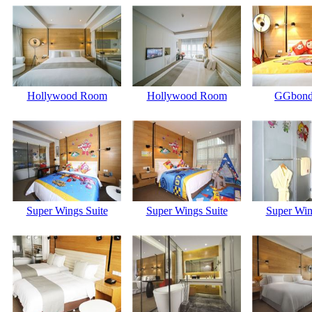
Hollywood Room
Hollywood Room
GGbond 
Super Wings Suite
Super Wings Suite
Super Win