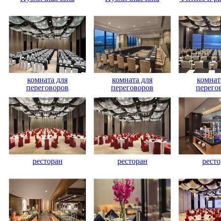
комната для
комната для
комнат
переговоров
переговоров
перего
ресторан
ресторан
ресто