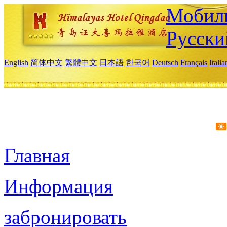
Мобиль
Русски
English
简体中文
繁體中文
日本語
한국어
Deutsch
Français
Itali
Главная
Информация
забронировать