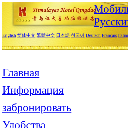
Мобиль
Русски
English
简体中文
繁體中文
日本語
한국어
Deutsch
Français
Itali
Главная
Информация
забронировать
Удобства