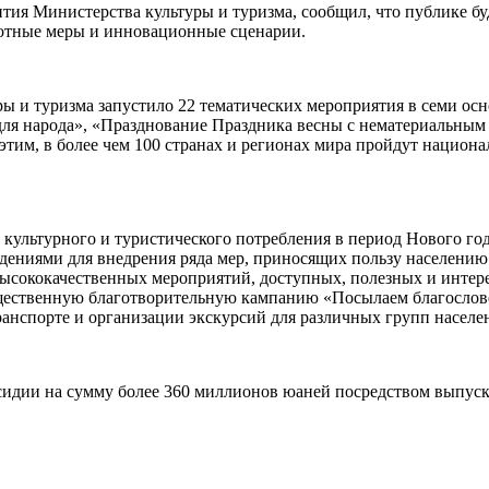
ия Министерства культуры и туризма, сообщил, что публике бу
готные меры и инновационные сценарии.
ры и туризма запустило 22 тематических мероприятия в семи ос
 для народа», «Празднование Праздника весны с нематериальным
этим, в более чем 100 странах и регионах мира пройдут нацио
 культурного и туристического потребления в период Нового год
дениями для внедрения ряда мер, приносящих пользу населению
ысококачественных мероприятий, доступных, полезных и интер
бщественную благотворительную кампанию «Посылаем благослов
транспорте и организации экскурсий для различных групп насел
сидии на сумму более 360 миллионов юаней посредством выпуска