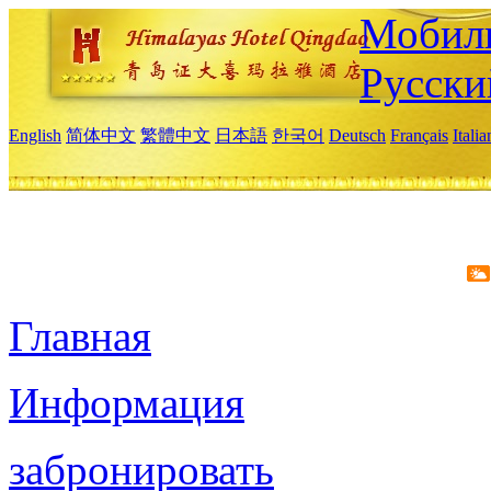
Мобиль
Русски
English
简体中文
繁體中文
日本語
한국어
Deutsch
Français
Itali
Главная
Информация
забронировать